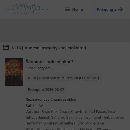
menu
arrow_forward
Meniu
Prisijungti
movie
N-16 (jaunesni asmenys neįleidžiami)
Šauniausi policininkai 3
Super Troopers 3
N-16 (JAUNESNI ASMENYS NEĮLEIDŽIAMI)
Premjera 2026-08-07
Režisavo:
Jay Chandrasekhar
Šalis:
JAV
Vaidina:
Brian Cox, Chace Crawford, Nat Faxon, Lisa
Gilroy, Hannah Simone, Sakina Jaffrey, Iqbal Theba, Kevin
Heffernan, Andrew Dismukes, Erik Stolhanske
N-16
Komedija
Kriminalinis
Mistinis
97 min