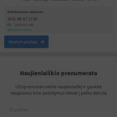
Artimiausias seansas:
2026-08-07
17:30
EN
Lietuvių sub.
167 laisvos vietos
arrow_forward
Skaityti plačiau
Naujienlaiškio prenumerata
Užsiprenumeruokite naujienlaiškį ir gaukite
naujausius kino pasiūlymus tiesiai į pašto dėžutę