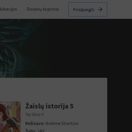
arrow_forward
dukacijos
Dovanų kuponai
Prisijungti
Žaislų istorija 5
Toy Story 5
Režisavo:
Andrew Stanton
Šalis:
JAV