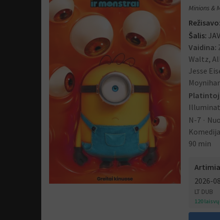
Minions & 
Režisavo
Šalis:
JA
Vaidina:
Waltz, Al
Jesse Eis
Moynihan,
Platinto
Illumina
N-7
Nuo
Komedij
90 min
Artimia
2026-0
LT DUB
120 laisvų