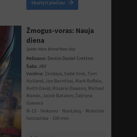
arrow_forward
Skaityti plačiau
Žmogus-voras: Nauja
diena
Spider-Man: Brand New Day
Režisavo:
Destin Daniel Cretton
Šalis:
JAV
Vaidina:
Zendaya, Sadie Sink, Tom
Holland, Jon Bernthal, Mark Ruffalo,
Keith David, Rosario Dawson, Michael
Mando, Jacob Batalon, Zabryna
Guevara
N-13
Veiksmo
Nuotykių
Mokslinė
fantastika
100 min