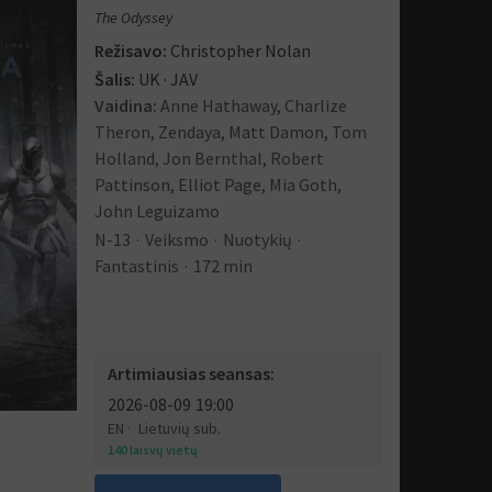
The Odyssey
Režisavo:
Christopher Nolan
Šalis:
UK · JAV
Vaidina:
Anne Hathaway, Charlize
Theron, Zendaya, Matt Damon, Tom
Holland, Jon Bernthal, Robert
Pattinson, Elliot Page, Mia Goth,
John Leguizamo
N-13
Veiksmo
Nuotykių
Fantastinis
172 min
Artimiausias seansas:
2026-08-09
19:00
EN
Lietuvių sub.
140 laisvų vietų