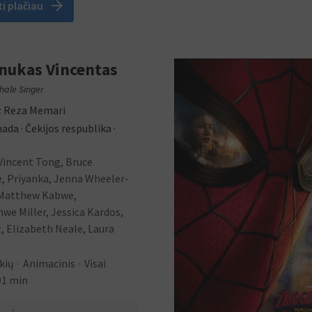
arrow_forward
ti plačiau
nukas Vincentas
hale Singer
:
Reza Memari
ada · Čekijos respublika ·
Vincent Tong, Bruce
, Priyanka, Jenna Wheeler-
Matthew Kabwe,
e Miller, Jessica Kardos,
z, Elizabeth Neale, Laura
kių
Animacinis
Visai
1 min