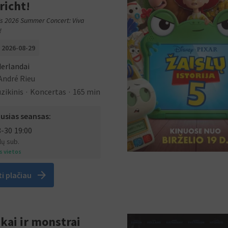
richt!
's 2026 Summer Concert: Viva
!
 2026-08-29
erlandai
André Rieu
zikinis
Koncertas
165 min
usias seansas:
8-30
19:00
ų sub.
os vietos
arrow_forward
ti plačiau
kai ir monstrai