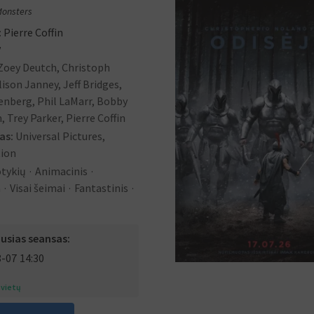
Monsters
:
Pierre Coffin
V
Zoey Deutch, Christoph
lison Janney, Jeff Bridges,
enberg, Phil LaMarr, Bobby
 Trey Parker, Pierre Coffin
jas:
Universal Pictures,
tion
tykių
Animacinis
a
Visai šeimai
Fantastinis
usias seansas:
8-07
14:30
 vietų