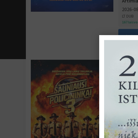
Artimia
2026-0
LT DUB
167 laisv
Skaity
Šaunia
Super Troo
N-16 (J
NEĮLEIDŽ
Režisavo
Šalis:
JA
Vaidina:
Nat Faxon
Simone, S
Kevin He