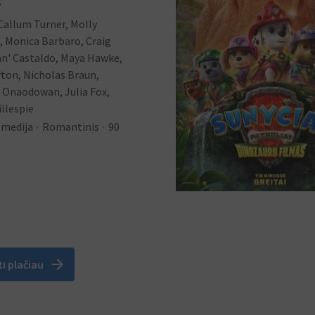
V
Callum Turner, Molly
, Monica Barbaro, Craig
an' Castaldo, Maya Hawke,
ton, Nicholas Braun,
 Onaodowan, Julia Fox,
illespie
medija
Romantinis
90
arrow_forward
ti plačiau