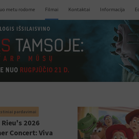
iuo metu rodome
Filmai
Kontaktai
Informacija
E
kstiniai pardavimai
 Rieu's 2026
r Concert: Viva