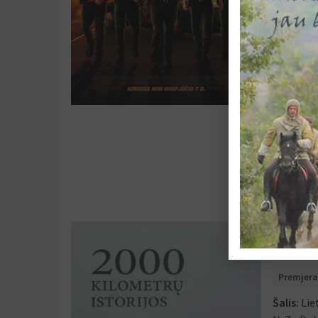
Erik Sto
N-16
Ko
Mistinis
Artimia
2026-0
EN
Liet
167 laisv
Skaity
2000 
2000 kilome
Premjera
Šalis:
Lie