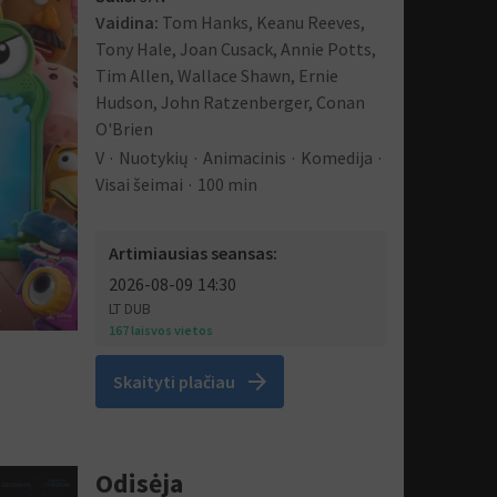
Vaidina:
Tom Hanks, Keanu Reeves,
Tony Hale, Joan Cusack, Annie Potts,
Tim Allen, Wallace Shawn, Ernie
Hudson, John Ratzenberger, Conan
O'Brien
V
Nuotykių
Animacinis
Komedija
Visai šeimai
100 min
Artimiausias seansas:
2026-08-09
14:30
LT DUB
167 laisvos vietos
arrow_forward
Skaityti plačiau
Odisėja