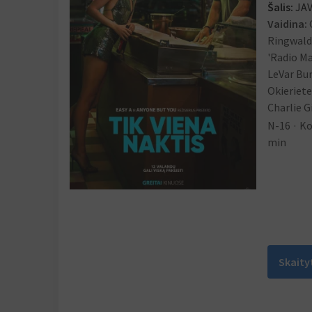
Šalis:
JA
Vaidina:
Ringwald
'Radio M
LeVar Bur
Okieriete
Charlie G
N-16
Ko
min
Skaity