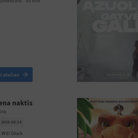
umentinis
65 min
arrow_forward
ti plačiau
ena naktis
Only
 2026-08-14
:
Will Gluck