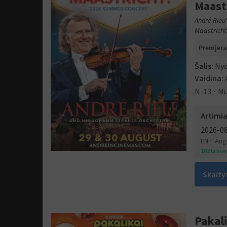
Maast
André Rieu
Maastricht
Premjera
Šalis:
Nyd
Vaidina:
N-13
Mu
Artimia
2026-0
EN
Angl
162 laisv
Skaity
Pakali