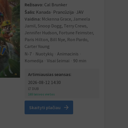
Režisavo:
Cal Brunker
Šalis:
Kanada · Prancūzija · JAV
Vaidina:
Mckenna Grace, Jameela
Jamil, Snoop Dogg, Terry Crews,
Jennifer Hudson, Fortune Feimster,
Paris Hilton, Bill Nye, Ron Pardo,
Carter Young
N-7
Nuotykių
Animacinis
Komedija
Visai šeimai
90 min
Artimiausias seansas:
2026-08-12
14:30
LT DUB
165 laisvos vietos
arrow_forward
Skaityti plačiau