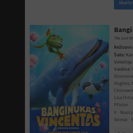
Skaity
Bangi
The Last W
Režisavo
Šalis:
Kan
Vokietija
Vaidina:
Dinsmore
Hughes, 
Chimwemw
Lisa Orti
Pfister
V
Nuoty
šeimai
9