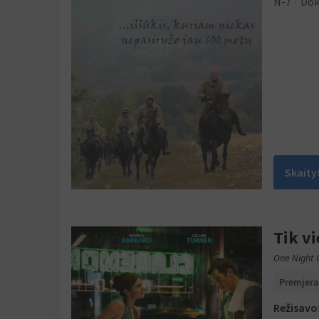
N-7
Dok
Skaity
Tik vi
One Night 
Premjera
Režisavo