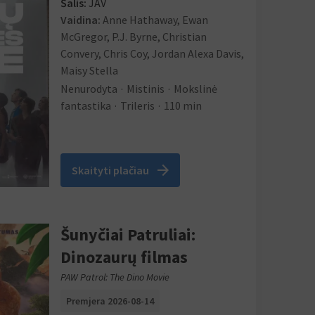
Šalis:
JAV
Vaidina:
Anne Hathaway, Ewan
McGregor, P.J. Byrne, Christian
Convery, Chris Coy, Jordan Alexa Davis,
Maisy Stella
Nenurodyta
Mistinis
Mokslinė
fantastika
Trileris
110 min
arrow_forward
Skaityti plačiau
Šunyčiai Patruliai:
Dinozaurų filmas
PAW Patrol: The Dino Movie
Premjera 2026-08-14