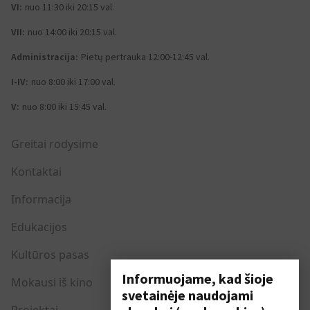
VI:
nuo 11:30 iki 20:15 val.
VII:
nuo 14:00 iki 20:15 val.
Administracija:
Pietų pertrauka 12:00-12:45 val.
I-IV:
nuo 8:00 iki 17:00 val.
V:
nuo 8:00 iki 15:45 val.
Greitai rodysime
Kontaktai
Informacija
Edukacijos
Kultūros pasas
Informuojame, kad šioje
Mokausi iš kino
svetainėje naudojami