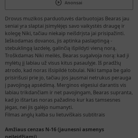
play_circle
Anonsai
Drovus muzikos parduotuvės darbuotojas Bearas jau
seniai yra slaptai įsimylėjęs savo vaikystės draugę ir
kolegę Niki, tačiau niekaip neišdrįsta jai prisipažinti.
Ieškodamas dovanos, jis aptinka paslaptingą -
stebuklingą lazdelę, galinčią išpildyti vieną norą.
Troškdamas Niki meilės, Bearas sugalvoja norą: kad ji
mylėtų jį labiau už visus kitus pasaulyje. Iš pradžių
atrodo, kad noras išsipildė tobulai. Niki tampa be galo
prisirišusi prie jo, tačiau jos jausmai netrukus perauga
į pavojingą apsėdimą. Merginos elgesiui darantis vis
labiau trikdančiam ir net pavojingam, Bearas supranta,
kad jo ištartas noras pažadino kur kas tamsesnes
jėgas, nei jis galėjo numanyti.
Filmas anglų kalba su lietuviškais subtitrais
Amžiaus cenzas N-16 (jaunesni asmenys
neįleidžiami)