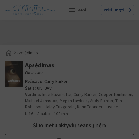
menu
arrow_forward
Meniu
Prisijungti
home
navigate_next
Apsėdimas
Apsėdimas
Obsession
Režisavo:
Curry Barker
Šalis:
UK · JAV
Vaidina:
Inde Navarrette, Curry Barker, Cooper Tomlinson,
Michael Johnston, Megan Lawless, Andy Richter, Tim
Robinson, Haley Fitzgerald, Darin Toonder, Justice
N-16
Siaubo
108 min
Šiuo metu aktyvių seansų nėra